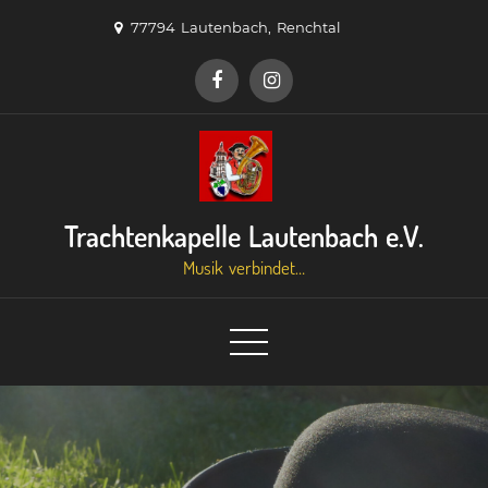
Skip
77794 Lautenbach, Renchtal
to
content
Trachtenkapelle Lautenbach e.V.
Musik verbindet…