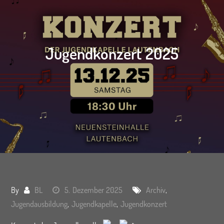
Jugendkonzert 2025
By
BL
5. Dezember 2025
Archiv
,
Jugendausbildung
,
Jugendkapelle
,
Jugendkonzert