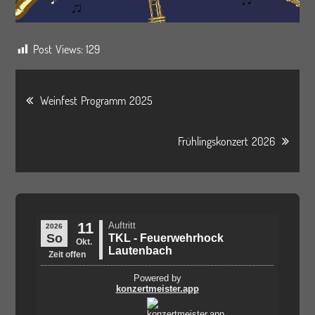
Post Views:
129
Beitragsnavigation
Weinfest Programm 2025
Frühlingskonzert 2026