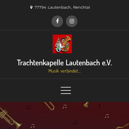
Skip
77794 Lautenbach, Renchtal
to
content
Trachtenkapelle Lautenbach e.V.
Musik verbindet…